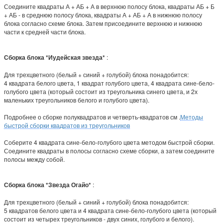
Соедините квадраты А + АБ + А в верхнюю полосу блока, квадраты АБ + Б
+ АБ - в среднюю полосу блока, квадраты А + АБ + А в нижнюю полосу
блока согласно схеме блока. Затем присоедините верхнюю и нижнюю
части к средней части блока.
Сборка блока *Иудейская звезда*
:
Для трехцветного (белый + синий + голубой) блока понадобится:
4 квадрата белого цвета, 1 квадрат голубого цвета, 4 квадрата сине-бело-
голубого цвета (который состоит из треугольника синего цвета, и 2х
маленьких треугольников белого и голубого цвета).
Подробнее о сборке полуквадратов и четверть-квадратов см .
Методы
быстрой сборки квадратов из треугольников
Соберите 4 квадрата сине-бело-голубого цвета методом быстрой сборки.
Соедините квадраты в полосы согласно схеме сборки, а затем соедините
полосы между собой.
Сборка блока *Звезда Огайо*
:
Для трехцветного (белый + синий + голубой) блока понадобится:
5 квадратов белого цвета и 4 квадрата сине-бело-голубого цвета (который
состоит из четырех треугольников - двух синих, голубого и белого).