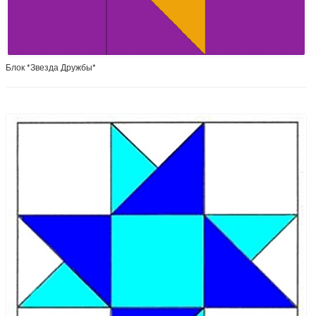
Блок *Звезда Дружбы*