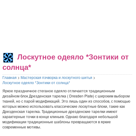
Лоскутное одеяло *Зонтики от
солнца*
Главная
>
Мастерская пэчворка и лоскутного шитья
>
Лоскутное одеяло *Зонтики от солнца*
Яркое праздничное стеганое одеяло отличается традиционным
дизайном блок Дрезденская тарелка ( Dresden Plate) с широким выбором
тканей, но с парой модификаций. Это лишь один из способов, с помощью
которых можно использовать классические лоскутные блоки, такие как
Дрезденская тарелка. Традиционные дрезденские тарелки имеют
характерные точки в конце клиньев. Однако благодаря небольшой
модификации традиционные шаблоны превращаются в яркие
современные мотивы.