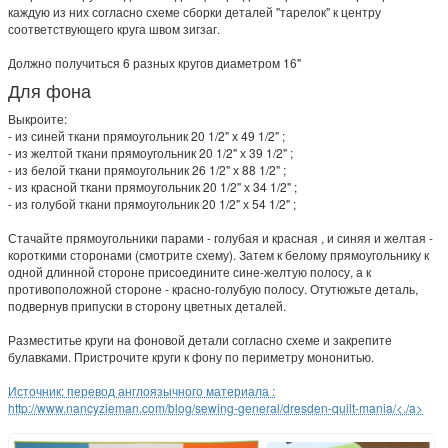
каждую из них согласно схеме сборки деталей "тарелок" к центру
соответствующего круга швом зигзаг.
Должно получиться 6 разных кругов диаметром 16"
Для фона
Выкроите:
- из синей ткани прямоугольник 20 1/2" х 49 1/2" ;
- из желтой ткани прямоугольник 20 1/2" х 39 1/2" ;
- из белой ткани прямоугольник 26 1/2" х 88 1/2" ;
- из красной ткани прямоугольник 20 1/2" х 34 1/2" ;
- из голубой ткани прямоугольник 20 1/2" х 54 1/2" ;
Стачайте прямоугольники парами - голубая и красная , и синяя и желтая -
короткими сторонами (смотрите схему). Затем к белому прямоугольнику к
одной длинной стороне присоедините сине-желтую полосу, а к
противоположной стороне - красно-голубую полосу. Отутюжьте деталь,
подвернув припуски в сторону цветных деталей.
Разместитье круги на фоновой детали согласно схеме и закрепите
булавками. Пристрочите круги к фону по периметру мононитью.
Источник: перевод англоязычного материала :
http://www.nancyzieman.com/blog/sewing-general/dresden-quilt-mania/<./a>