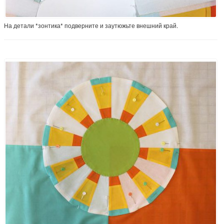
На детали *зонтика* подверните и заутюжьте внешний край.