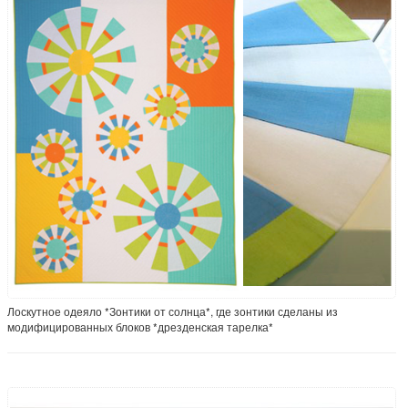
Лоскутное одеяло *Зонтики от солнца*, где зонтики сделаны из
модифицированных блоков *дрезденская тарелка*