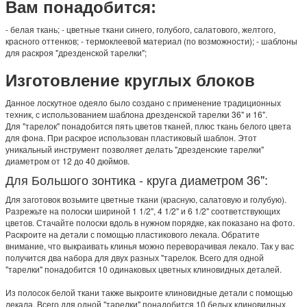
Вам понадобится:
- белая ткань; - цветные ткани синего, голубого, салатового, желтого,
красного оттенков; - термоклеевой материал (по возможности); - шаблоны
для раскроя "дрезденской тарелки";
Изготовление круглых блоков
Данное лоскутное одеяло было создано с применение традиционных
техник, с использованием шаблона дрезденской тарелки 36" и 16".
Для "тарелок" понадобится пять цветов тканей, плюс ткань белого цвета
для фона. При раскрое использован пластиковый шаблон. Этот
уникальный инструмент позволяет делать "дрезденские тарелки"
диаметром от 12 до 40 дюймов.
Для Большого зонтика - круга диаметром 36":
Для заготовок возьмите цветные ткани (красную, салатовую и голубую).
Разрежьте на полоски шириной 1 1/2", 4 1/2" и 6 1/2" соответствующих
цветов. Стачайте полоски вдоль в нужном порядке, как показано на фото.
Раскроите на детали с помощью пластикового лекала. Обратите
внимание, что выкраивать клинья можно переворачивая лекало. Так у вас
получится два набора для двух разных "тарелок. Всего для одной
"тарелки" понадобится 10 одинаковых цветных клиновидных деталей.
Из полосок белой ткани также выкроите клиновидные детали с помощью
лекала. Всего для одной "тарелки" понадобится 10 белых клиновидных