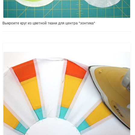
Выкроите круг из цветной ткани для центра *зонтика*