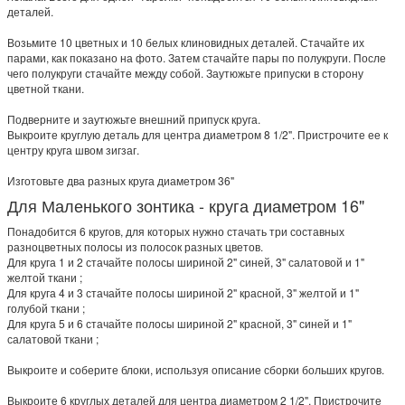
деталей.
Возьмите 10 цветных и 10 белых клиновидных деталей. Стачайте их
парами, как показано на фото. Затем стачайте пары по полукруги. После
чего полукруги стачайте между собой. Заутюжьте припуски в сторону
цветной ткани.
Подверните и заутюжьте внешний припуск круга.
Выкроите круглую деталь для центра диаметром 8 1/2". Пристрочите ее к
центру круга швом зигзаг.
Изготовьте два разных круга диаметром 36"
Для Маленького зонтика - круга диаметром 16"
Понадобится 6 кругов, для которых нужно стачать три составных
разноцветных полосы из полосок разных цветов.
Для круга 1 и 2 стачайте полосы шириной 2" синей, 3" салатовой и 1"
желтой ткани ;
Для круга 4 и 3 стачайте полосы шириной 2" красной, 3" желтой и 1"
голубой ткани ;
Для круга 5 и 6 стачайте полосы шириной 2" красной, 3" синей и 1"
салатовой ткани ;
Выкроите и соберите блоки, используя описание сборки больших кругов.
Выкроите 6 круглых деталей для центра диаметром 2 1/2". Пристрочите