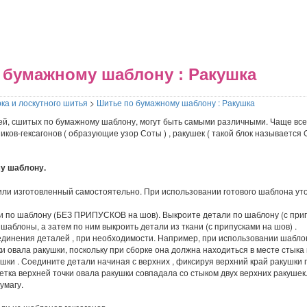
бумажному шаблону : Ракушка
ка и лоскутного шитья
>
Шитье по бумажному шаблону : Ракушка
ей, сшитых по бумажному шаблону, могут быть самыми различными. Чаще всег
ов-гексагонов ( образующие узор Соты ) , ракушек ( такой блок называется Cla
у шаблону.
 или изготовленный самостоятельно. При использовании готового шаблона ут
ки по шаблону (БЕЗ ПРИПУСКОВ на шов). Выкроите детали по шаблону (с при
аблоны, а затем по ним выкроить детали из ткани (с припусками на шов) .
оединения деталей , при необходимости. Например, при использовании шабло
и овала ракушки, поскольку при сборке она должна находиться в месте стык
шки . Соедините детали начиная с верхних , фиксируя верхний край ракушки
тка верхней точки овала ракушки совпадала со стыком двух верхних ракушек
умагу.