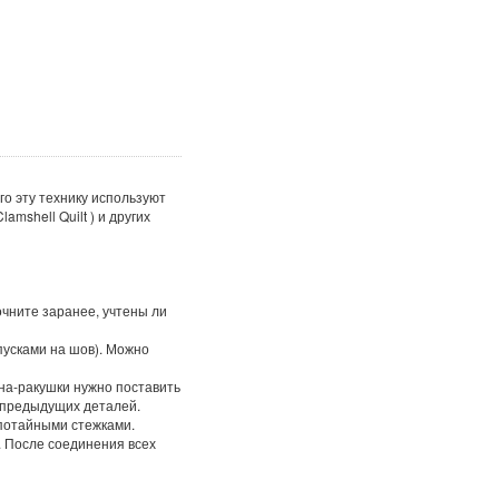
о эту технику используют
mshell Quilt ) и других
очните заранее, учтены ли
пусками на шов). Можно
на-ракушки нужно поставить
а предыдущих деталей.
 потайными стежками.
. После соединения всех