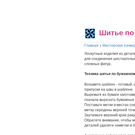
Шитье по 
Главная
>
Мастерская пэчвор
Лоскутные изделия из детал
для соединения шестиугольник
сложных фигур.
Техника шитья по бумажном
Возьмите шаблон - готовый,
припуски на швы в шаблоне.
Вырежьте из бумаги заготов
сначала вырезать бумажные ш
Поставьте метки в местах с
метку середины верхней точк
Заутюжьте верхний края раку
Обратите внимание, чтобы ме
деталей удалите наметки и б