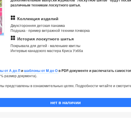
Дополнительные выпуски журналов "Лоскутное шитье" будут посв
различным техникам лоскутного шитья.
Коллекция изделий
Двухсторонняя детская панамка
Подушка - пример витражной техники пэчворка
История лоскутного шитья
Покрывала для детей - маленькие квитлы
Интервью канадского мастера Криса Уэбба
ы от А до Л
и
шаблоны от M до О
в PDF-документе и распечатать самосто
% размер документа).
лы представлены в ознакомительных целях. Подробности читайте и смотрите
нет в наличии