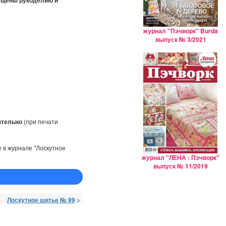
ящены рукоделию и
журнал "Пэчворк" Burda
выпуск № 3/2021
ятельно
(при печати
 в журнале "Лоскутное
журнал "ЛЕНА : Пэчворк"
выпуск № 11/2019
Лоскутное шитье № 99
>