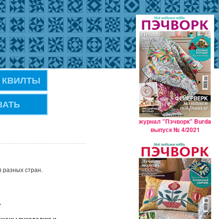
 КВИЛТЫ
ЗАТЬ
журнал "Пэчворк" Burda
выпуск № 4/2021
я разных стран.
.