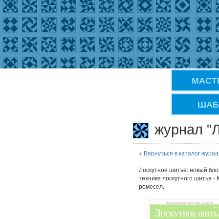
МАСТ
ШАБ
журнал "Л
<
Вернуться в каталог журна
Лоскутное шитье: новый бло
технике лоскутного шитья - 
ремесел.