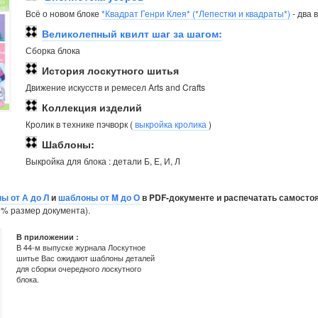
Всё о новом блоке
*Квадрат Генри Клея* (*Лепестки и квадраты*)
- два 
Великолепный квилт шаг за шагом:
Сборка блока
История лоскутного шитья
Движение искусств и ремесел Arts and Crafts
Коллекция изделий
Кролик в технике пэчворк (
выкройка кролика
)
Шаблоны:
Выкройка для блока : детали Б, Е, И, Л
ы от А до Л
и
шаблоны от M до О
в PDF-документе и распечатать самосто
% размер документа).
В приложении :
В 44-м выпуске журнала Лоскутное
шитье Вас ожидают шаблоны деталей
для сборки очередного лоскутного
блока.