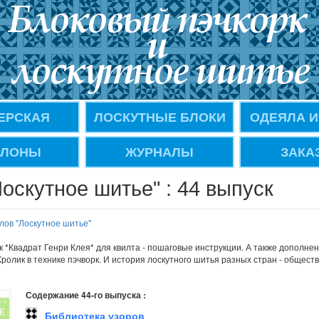
ЕРСКАЯ
ЛОСКУТНЫЕ БЛОКИ
ОДЕЯЛА И
ЛОНЫ
ЖУРНАЛЫ
ЗАКА
оскутное шитье" : 44 выпуск
лов "Лоскутное шитье"
к *Квадрат Генри Клея* для квилта - пошаговые инструкции. А также дополнен
Кролик в технике пэчворк. И история лоскутного шитья разных стран - общест
Содержание 44-го выпуска :
Библиотека узоров